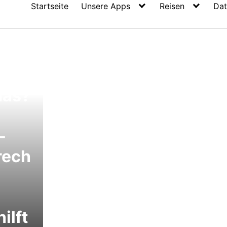
Startseite
Unsere Apps
Reisen
Dat
-
das?
-
rech
ilft