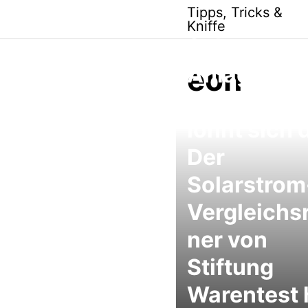
Skip
Tipps, Tricks &
to
Kniffe
content
Solarstrom
eon
Anlage für
mein Dach,
lohnt sich 
Der
Solarstrom
Vergleichs
ner von
Stiftung
Warentest h