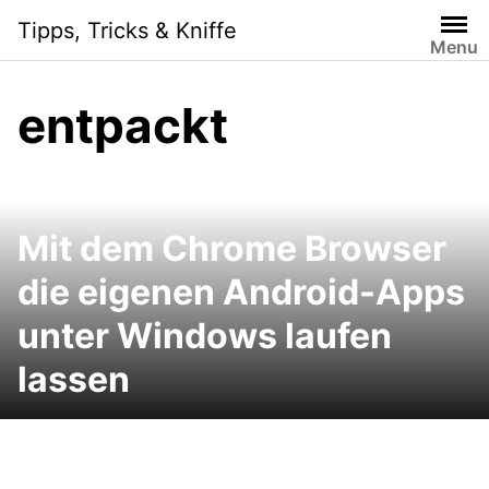
Skip
Tipps, Tricks & Kniffe
to
Menu
content
entpackt
Mit dem Chrome Browser
die eigenen Android-Apps
unter Windows laufen
lassen