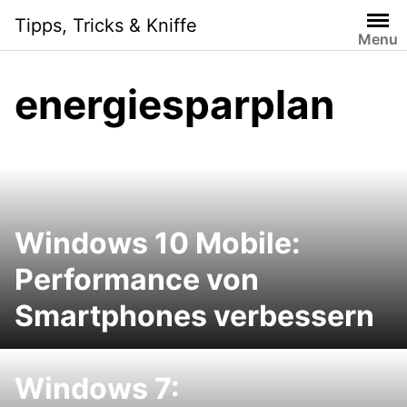
Skip
Tipps, Tricks & Kniffe
to
Menu
content
energiesparplan
Windows 10 Mobile:
Performance von
Smartphones verbessern
Windows 7: