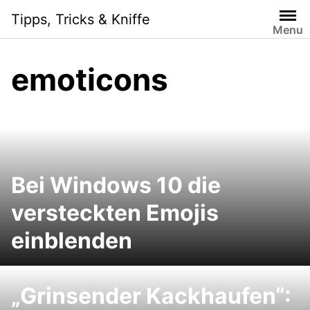
Skip
Tipps, Tricks & Kniffe
to
Menu
content
emoticons
Bei Windows 10 die
versteckten Emojis
einblenden
„Grinsender Kackhaufen“: