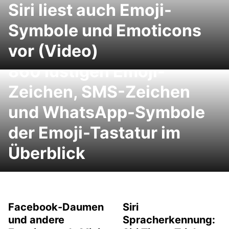
Siri liest auch Emoji-
Symbole und Emoticons
iPhone, iPad, WhatsApp-
vor (Video)
Symbole und Smileys: Alle
860 lustigen Emoji-
Zeichen, SMS-Zeichen
und WhatsApp-Symbole
der Emoji-Tastatur im
Überblick
Facebook-Daumen
Siri
und andere
Spracherkennung: