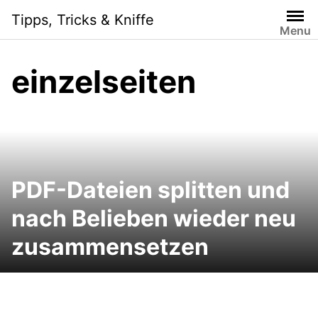
Skip
Tipps, Tricks & Kniffe
to
Menu
content
einzelseiten
PDF-Dateien splitten und
nach Belieben wieder neu
zusammensetzen