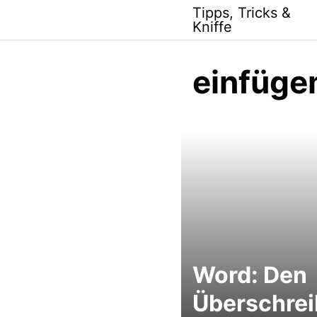
Skip
Tipps, Tricks &
to
Kniffe
content
einfüg
Word: Den
Überschre