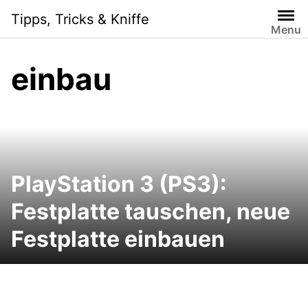
Skip
Tipps, Tricks & Kniffe
to
Menu
content
einbau
PlayStation 3 (PS3):
Festplatte tauschen, neue
Festplatte einbauen