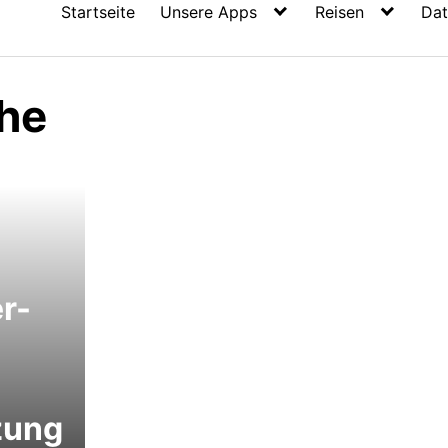
Startseite
Unsere Apps
Reisen
Dat
che
r-
zung