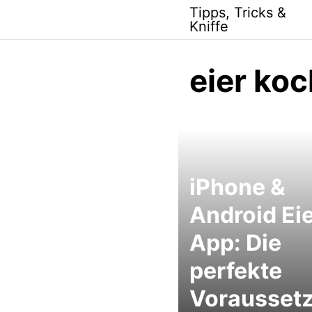
Skip
Tipps, Tricks &
to
Kniffe
content
eier ko
iPhone &
Android Eie
App: Die
perfekte
Vorausset