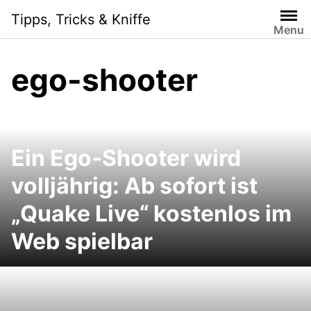
Skip
Tipps, Tricks & Kniffe
to
Menu
content
ego-shooter
Ein Ego-Shooter wird
volljährig: Ab sofort ist
„Quake Live“ kostenlos im
Web spielbar