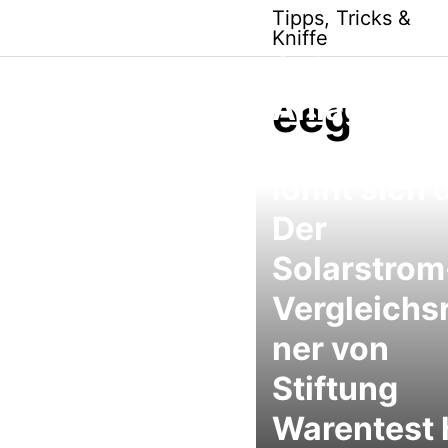
Skip
Tipps, Tricks &
to
Kniffe
content
Solarstrom
eeg
Anlage für
mein Dach,
lohnt sich 
Der
Solarstrom
Vergleichs
ner von
Stiftung
Warentest h