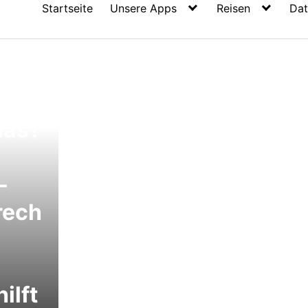
Startseite
Unsere Apps
Reisen
Dat
-
das?
-
rech
ilft