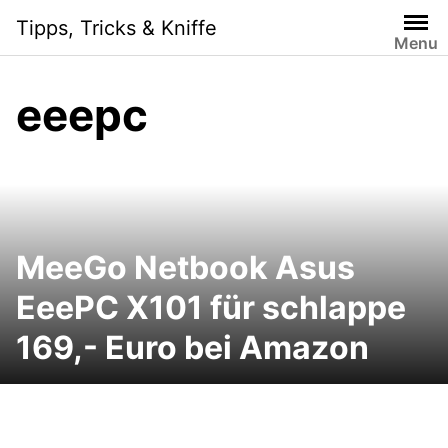
Skip
Tipps, Tricks & Kniffe
to
Menu
content
eeepc
MeeGo Netbook Asus
EeePC X101 für schlappe
169,- Euro bei Amazon