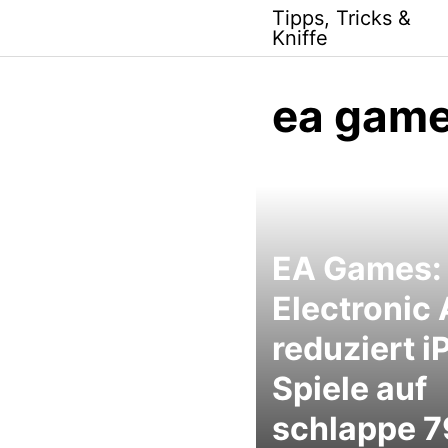
Skip
Tipps, Tricks &
to
Kniffe
content
ea gam
EA Games:
Electronic 
reduziert i
Spiele auf
schlappe 7