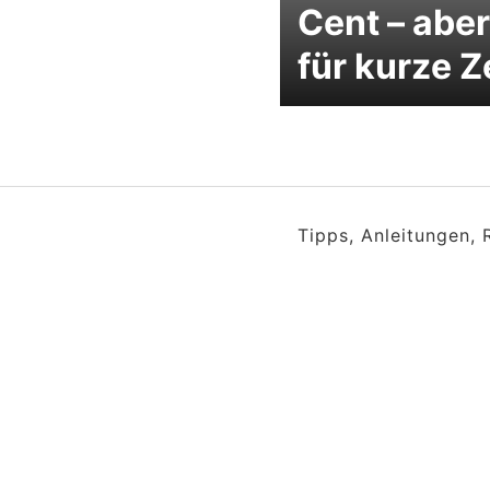
Cent – aber
für kurze Z
Tipps, Anleitungen,