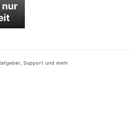
 nur
eit
 Ratgeber, Support und mehr