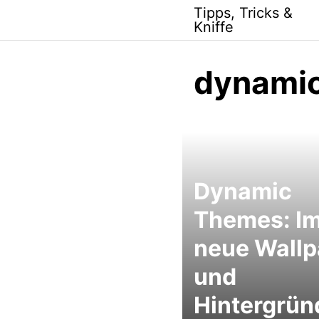
Skip
Tipps, Tricks &
to
Kniffe
content
dynami
Dynamic
Themes: I
neue Wallp
und
Hintergrün