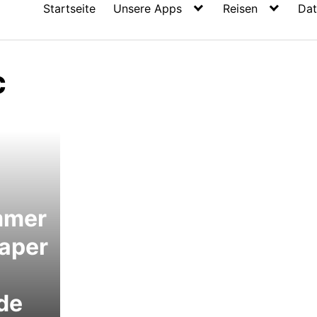
Startseite
Unsere Apps
Reisen
Dat
c
mmer
aper
de