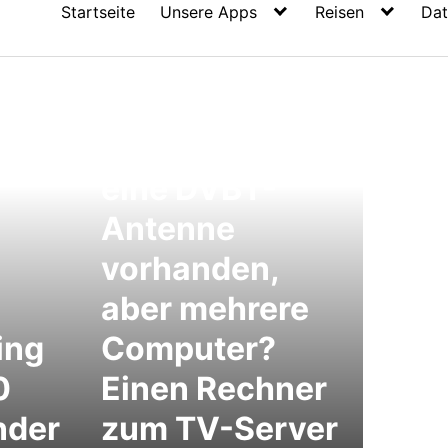
Startseite
Unsere Apps
Reisen
Dat
MediaPortal als
TV Server: Nur
eine DVBT-
Antenne
vorhanden,
aber mehrere
ing
Computer?
0
Einen Rechner
nder
zum TV-Server