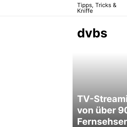
Skip
Tipps, Tricks &
to
Kniffe
content
dvbs
TV-Stream
von über 9
Fernsehse