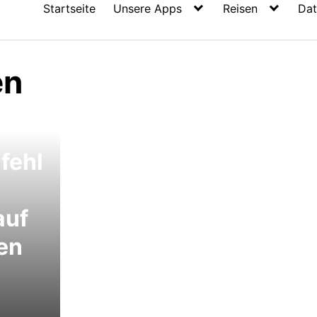
Startseite
Unsere Apps
Reisen
Dat
en
fehl
auf
en