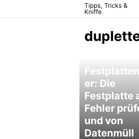
Skip
Tipps, Tricks &
to
Kniffe
content
duplett
Festplatten
er: Die
Festplatte 
Fehler prüf
und von
Datenmüll