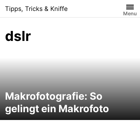
Skip
Tipps, Tricks & Kniffe
to
Menu
content
dslr
Makrofotografie: So
gelingt ein Makrofoto