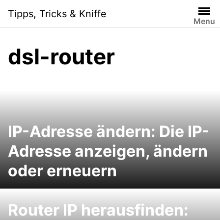
Skip
Tipps, Tricks & Kniffe
to
Menu
content
dsl-router
IP-Adresse ändern: Die IP-
Adresse anzeigen, ändern
oder erneuern
Router IP herausfinden: