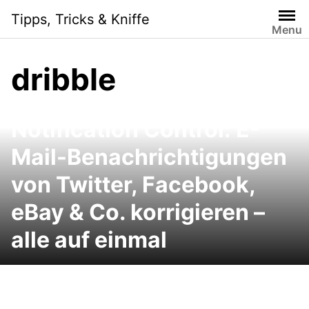
Skip
Tipps, Tricks & Kniffe
to
Menu
content
dribble
Notification Control: E-
Mail-Benachrichtigungen
von Twitter, Facebook,
eBay & Co. korrigieren –
alle auf einmal