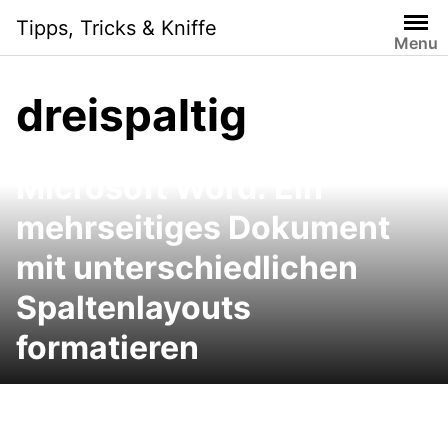
Skip
Tipps, Tricks & Kniffe
to
Menu
content
dreispaltig
Microsoft Word: Ein
mehrseitiges Dokument
mit unterschiedlichen
Spaltenlayouts
formatieren