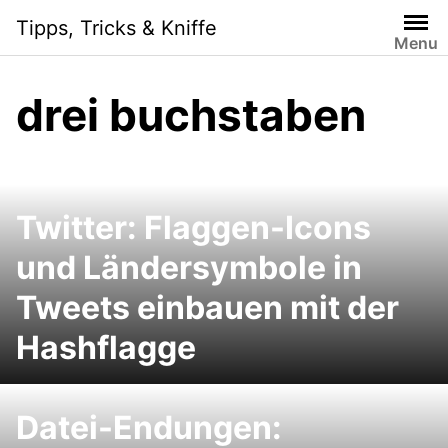
Skip
Tipps, Tricks & Kniffe
to
Menu
content
drei buchstaben
Twitter: Flaggen-Icons
und Ländersymbole in
Tweets einbauen mit der
Hashflagge
Datei-Endungen: