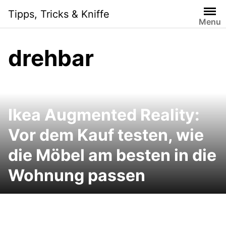
Skip
Tipps, Tricks & Kniffe
to
Menu
content
drehbar
Ikea Augmented Reality:
Vor dem Kauf testen, wie
die Möbel am besten in die
Wohnung passen