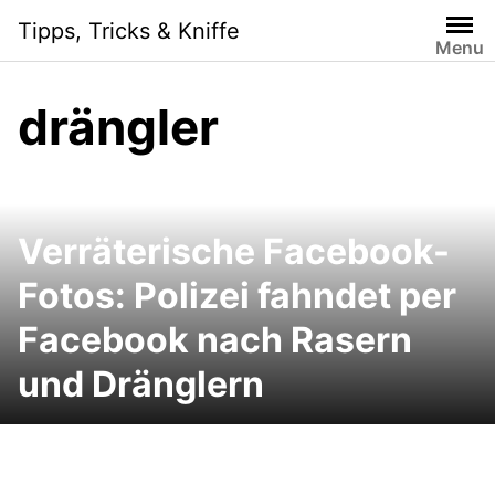
Skip
Tipps, Tricks & Kniffe
to
Menu
content
drängler
Verräterische Facebook-
Fotos: Polizei fahndet per
Facebook nach Rasern
und Dränglern