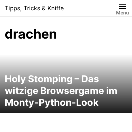
Skip
Tipps, Tricks & Kniffe
to
Menu
content
drachen
Holy Stomping – Das
witzige Browsergame im
Monty-Python-Look