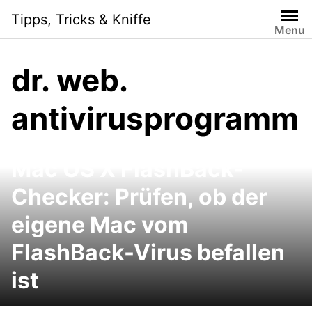
Skip
Tipps, Tricks & Kniffe
to
Menu
content
dr. web.
antivirusprogramm
Mac OS X FlashBack-
Checker: Prüfen, ob der
eigene Mac vom
FlashBack-Virus befallen
ist