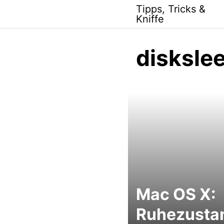
Skip
Tipps, Tricks &
to
Kniffe
content
disksle
Mac OS X:
Ruhezusta