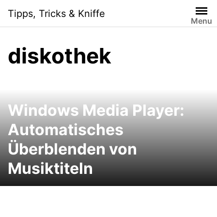
Skip
Tipps, Tricks & Kniffe
to
Menu
content
diskothek
Windows Media Player:
Automatisches
Überblenden von
Musiktiteln