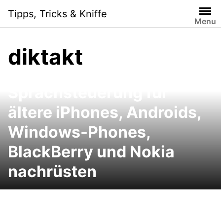
Skip
Tipps, Tricks & Kniffe
to
Menu
content
diktakt
Siri-Alternativen: Handy-
Sprachsteuerung für
ältere iPhones, Androids,
Windows-Phones,
BlackBerry und Nokia
nachrüsten