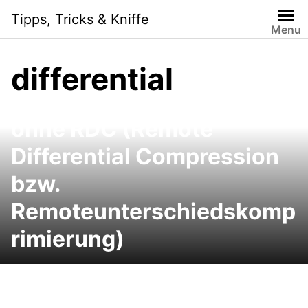
Skip
Tipps, Tricks & Kniffe
to
Menu
content
differential
Windows 7 und Vista:
Netzwerk beschleunigen
ohne RDC (Remote
Differential Compression
bzw.
Remoteunterschiedskomp
rimierung)