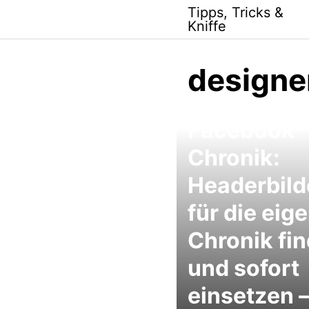
Skip
Tipps, Tricks &
to
Kniffe
content
designe
Facebook
Chronik:
Headerbild
für die eig
Chronik fi
und sofort
einsetzen 