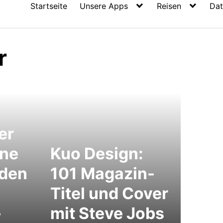
Startseite
Unsere Apps
Reisen
Dat
r
er
ene
Kuo Design:
nden
101 Magazin-
Titel und Cover
–
mit Steve Jobs