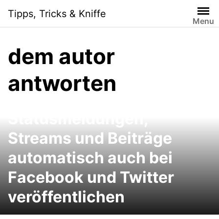
Skip
Tipps, Tricks & Kniffe
to
Menu
content
dem autor
antworten
Google+ und Chrome:
Google+-
Statusmeldungen,
Streams und Beiträge
automatisch auch bei
Facebook und Twitter
veröffentlichen