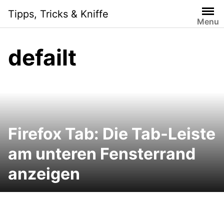
Skip
Tipps, Tricks & Kniffe
to
Menu
content
defailt
Firefox Tab: Die Tab-Leiste
am unteren Fensterrand
anzeigen