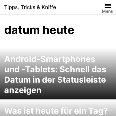
Skip
Tipps, Tricks & Kniffe
to
Menu
content
datum heute
Android-Smartphones
und -Tablets: Schnell das
Datum in der Statusleiste
anzeigen
Was ist heute für ein Tag?