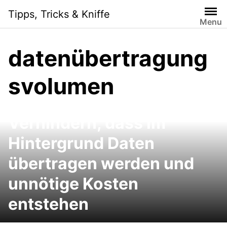
Skip
Tipps, Tricks & Kniffe
to
Menu
content
datenübertragung
svolumen
iPhone im Ausland:
Verhindern, dass im
Hintergrund Daten
übertragen werden und
unnötige Kosten
entstehen