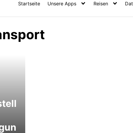
Startseite
Unsere Apps
Reisen
Dat
ansport
tell
igun