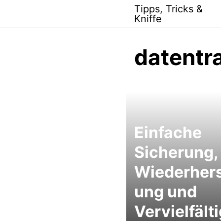
Skip
Tipps, Tricks &
to
Kniffe
content
datentr
Einfache
Sicherung,
Wiederhers
ung und
Vervielfält