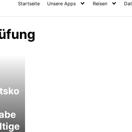
Startseite
Unsere Apps
Reisen
Dat
üfung
ätsko
gabe
ltige