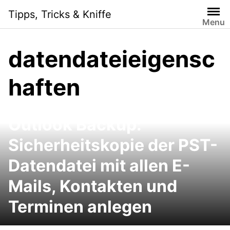
Skip
Tipps, Tricks & Kniffe
to
Menu
content
datendateieigensc
haften
Outlook Backup:
Sicherheitskopie der PST-
Datendatei mit allen E-
Mails, Kontakten und
Terminen anlegen