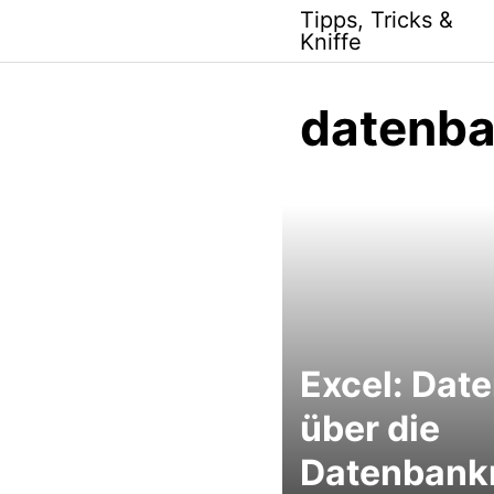
Skip
Tipps, Tricks &
to
Kniffe
content
datenb
Excel: Dat
über die
Datenban