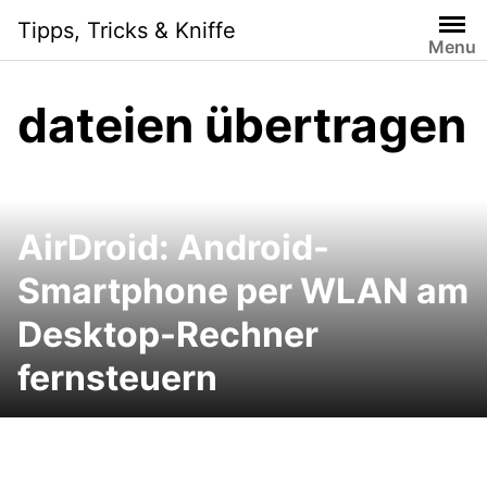
Skip
Tipps, Tricks & Kniffe
to
Menu
content
dateien übertragen
AirDroid: Android-
Smartphone per WLAN am
Desktop-Rechner
fernsteuern