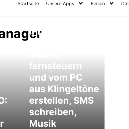
Startseite
Unsere Apps
Reisen
Dat
anager
iPhone iDevice
Manager:
iPhone
fernsteuern
und vom PC
aus Klingeltöne
0:
erstellen, SMS
schreiben,
r
Musik