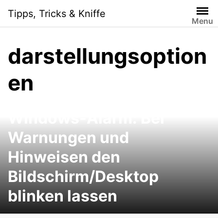
Skip
Tipps, Tricks & Kniffe
to
Menu
content
darstellungsoption
en
Windows-Alarm: Bei
Warnungen und
Hinweisen den
Bildschirm/Desktop
blinken lassen