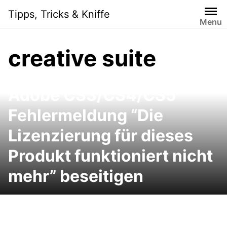
Skip
Tipps, Tricks & Kniffe
to
Menu
content
creative suite
Adobe CS3/CS4/CS5
Fehlermeldung “Die
Lizenzierung für dieses
Produkt funktioniert nicht
mehr” beseitigen