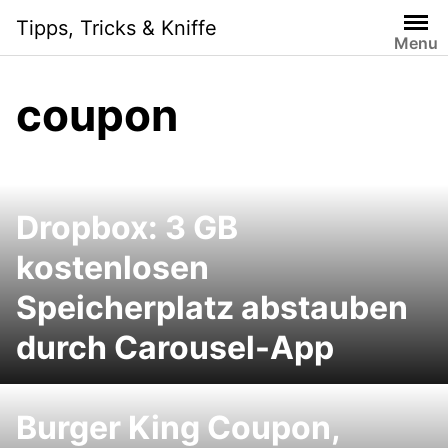
Skip
Tipps, Tricks & Kniffe
to
Menu
content
coupon
Dropbox: 3 GB
kostenlosen
Speicherplatz abstauben
durch Carousel-App
Burger King Coupon,