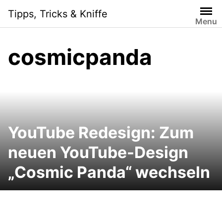
Skip
Tipps, Tricks & Kniffe
to
Menu
content
cosmicpanda
YouTube Redesign: Zum
neuen YouTube-Design
„Cosmic Panda“ wechseln