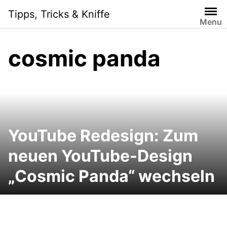
Skip
Tipps, Tricks & Kniffe
to
Menu
content
cosmic panda
YouTube Redesign: Zum
neuen YouTube-Design
„Cosmic Panda“ wechseln