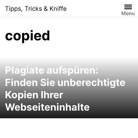
Skip
Tipps, Tricks & Kniffe
to
Menu
content
copied
Plagiate aufspüren:
Finden Sie unberechtigte
Kopien Ihrer
Webseiteninhalte