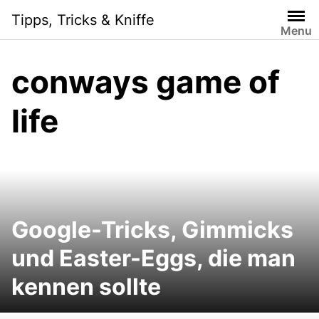
Skip
Tipps, Tricks & Kniffe
to
Menu
content
conways game of
life
Google-Tricks, Gimmicks
und Easter-Eggs, die man
kennen sollte