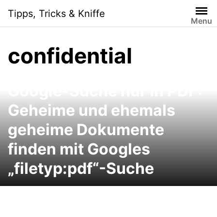
Skip
Tipps, Tricks & Kniffe
to
Menu
content
confidential
Google-Suche nur in PDF:
Geheime und ehemals
geheime Dokumente
finden mit Googles
„filetyp:pdf“-Suche