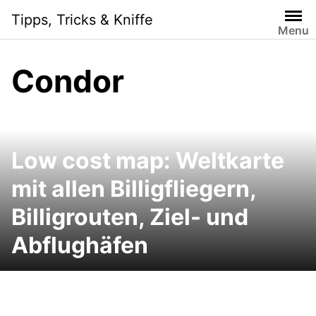
Skip
Tipps, Tricks & Kniffe
to
Menu
content
Condor
Low cost map: Weltkarte
mit allen Billigfliegern,
Billigrouten, Ziel- und
Abflughäfen