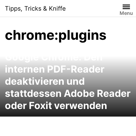
Skip
Tipps, Tricks & Kniffe
to
Menu
content
chrome:plugins
Google Chrome: Den
internen PDF-Reader
deaktivieren und
stattdessen Adobe Reader
oder Foxit verwenden