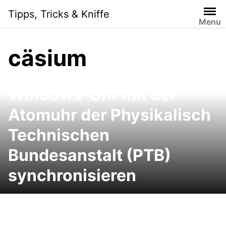
Skip
Tipps, Tricks & Kniffe
to
Menu
content
cäsium
Windows-Uhr mit der
Atomuhr der Physikalisch
Technischen
Bundesanstalt (PTB)
synchronisieren